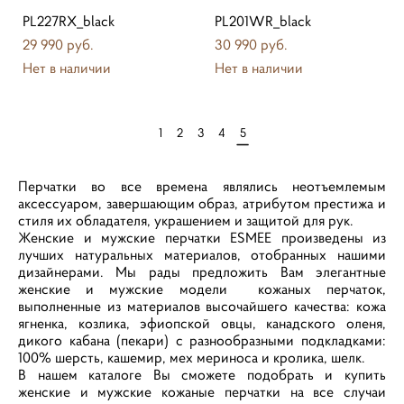
PL227RX_black
PL201WR_black
29 990 pуб.
30 990 pуб.
Нет в наличии
Нет в наличии
1
2
3
4
5
Перчатки во все времена являлись неотъемлемым
аксессуаром, завершающим образ, атрибутом престижа и
стиля их обладателя, украшением и защитой для рук.
Женские и мужские перчатки ESMEE произведены из
лучших натуральных материалов, отобранных нашими
дизайнерами. Мы рады предложить Вам элегантные
женские и мужские модели кожаных перчаток,
выполненные из материалов высочайшего качества: кожа
ягненка, козлика, эфиопской овцы, канадского оленя,
дикого кабана (пекари) с разнообразными подкладками:
100% шерсть, кашемир, мех мериноса и кролика, шелк.
В нашем каталоге Вы сможете подобрать и купить
женские и мужские кожаные перчатки на все случаи