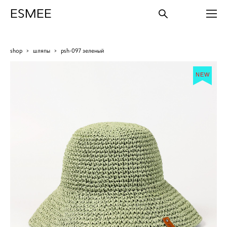
ESMEE
shop
>
шляпы
>
psh-097 зеленый
NEW