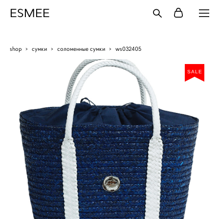
ESMEE
shop
>
сумки
>
соломенные сумки
>
ws032405
SALE